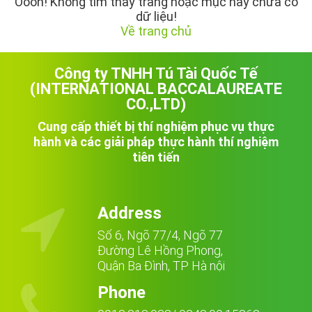
Oooh! Không tìm thấy trang hoặc mục này chưa có
dữ liệu!
Về trang chủ
Công ty TNHH Tú Tài Quốc Tế
(INTERNATIONAL BACCALAUREATE
CO.,LTD)
Cung cấp thiết bị thí nghiệm phục vụ thực
hành và các giải pháp thực hành thí nghiệm
tiên tiến

Address
Số 6, Ngõ 77/4, Ngõ 77
Đường Lê Hồng Phong,
Quận Ba Đình, TP Hà nội

Phone