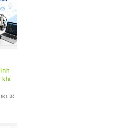
rình
 khí
otics: Bộ