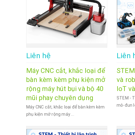
Liên hệ
Liên 
Máy CNC cắt, khắc loại để
STEM -
bàn kèm kèm phụ kiện mở
và ro
rộng máy hút bụi và bộ 40
IoT và
mũi phay chuyên dụng
STEM - Th
mô-đun Io
Máy CNC cắt, khắc loại để bàn kèm kèm
phụ kiện mở rộng máy ...