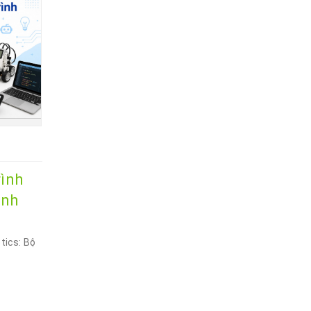
rình
ình
otics: Bộ