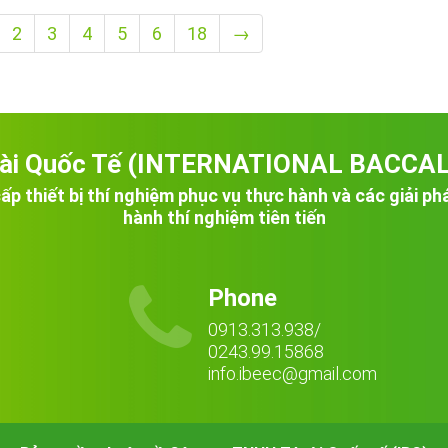
2
3
4
5
6
18
→
Tài Quốc Tế (INTERNATIONAL BACCA
ấp thiết bị thí nghiệm phục vụ thực hành và các giải ph
hành thí nghiệm tiên tiến

Phone
0913.313.938/
0243.99.15868
info.ibeec@gmail.com